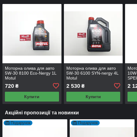
Моторна олива для авто
Моторна олива для авто
Мото
5W-30 8100 Eco-Nergy 1L
5W-30 6100 SYN-nergy 4L
10W-
Motul
Motul
SPEC
720
2 530
2 1
₴
₴
Купити
Купити
Акційні пропозиції та новинки
Подарунок
Подарунок