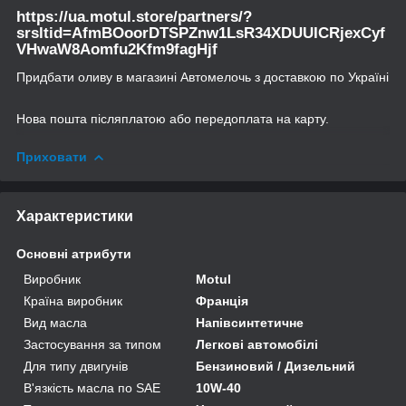
https://ua.motul.store/partners/?
srsltid=AfmBOoorDTSPZnw1LsR34XDUUICRjexCyf
VHwaW8Aomfu2Kfm9fagHjf
Придбати оливу в магазині Автомелочь з доставкою по Україні
Нова пошта післяплатою або передоплата на карту.
Приховати
Характеристики
Основні атрибути
Виробник
Motul
Країна виробник
Франція
Вид масла
Напівсинтетичне
Застосування за типом
Легкові автомобілі
Для типу двигунів
Бензиновий / Дизельний
В'язкість масла по SAE
10W-40