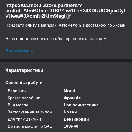
https://ua.motul.store/partners/?
srsltid=AfmBOoorDTSPZnw1LsR34XDUUICRjexCyf
VHwaW8Aomfu2Kfm9fagHjf
Придбати оливу в магазині Автомелочь з доставкою по Україні
Нова пошта післяплатою або передоплата на карту.
Приховати
Характеристики
Основні атрибути
Виробник
Motul
Країна виробник
Франція
Вид масла
Напівсинтетичне
Застосування за типом
Човни
Для типу двигунів
Бензиновий
В'язкість масла по SAE
10W-40