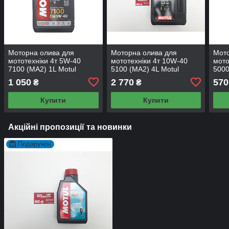
Моторна олива для
Моторна олива для
Мото
мототехніки 4т 5W-40
мототехніки 4т 10W-40
мото
7100 (MA2) 1L Motul
5100 (MA2) 4L Motul
5000
1 050
2 770
570
₴
₴
Купити
Купити
Акційні пропозиції та новинки
Подарунок