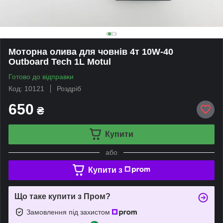
Моторна олива для човнів 4т 10W-40
Outboard Tech 1L Motul
Готово до відправки
Код: 10121
Роздріб
650
₴
Купити
або
Купити з
Що таке купити з Пром?
Замовлення під захистом