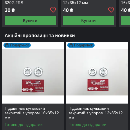
6202-2RS
12х35х12 мм
16х
30
40
40
₴
₴
Купити
Купити
Акційні пропозиції та новинки
Подарунок
Подарунок
Підшипник кульковий
Підшипник кульковий
закритий з упором 16х35х12
закритий з упором 12х35х12
мм
мм
Готово до відправки
Готово до відправки