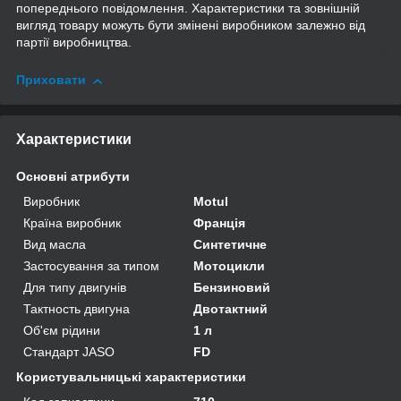
попереднього повідомлення. Характеристики та зовнішній
вигляд товару можуть бути змінені виробником залежно від
партії виробництва.
Приховати
Характеристики
Основні атрибути
Виробник
Motul
Країна виробник
Франція
Вид масла
Синтетичне
Застосування за типом
Мотоцикли
Для типу двигунів
Бензиновий
Тактность двигуна
Двотактний
Об'єм рідини
1 л
Стандарт JASO
FD
Користувальницькі характеристики