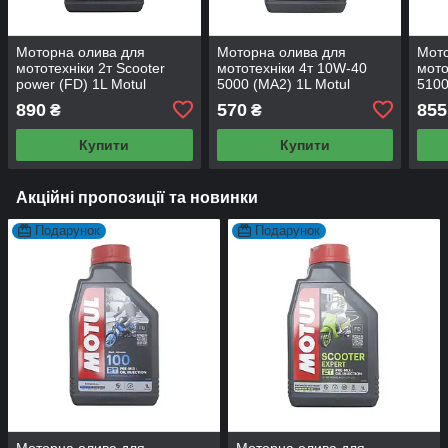
Моторна олива для
Моторна олива для
Мото
мототехніки 2т Scooter
мототехніки 4т 10W-40
мото
power (FD) 1L Motul
5000 (MA2) 1L Motul
5100
890
570
855
₴
₴
Купити
Купити
Акційні пропозиції та новинки
Подарунок
Подарунок
Моторна олива для
Моторна олива для