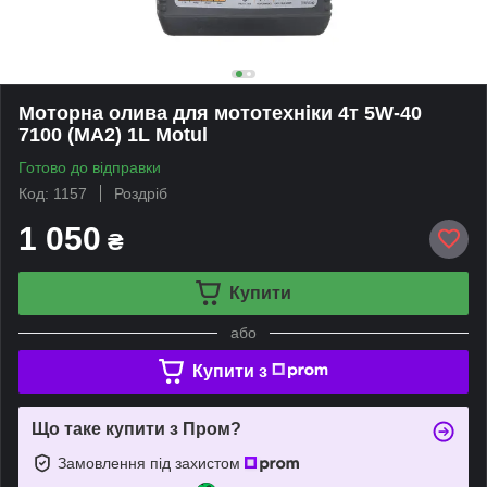
Моторна олива для мототехніки 4т 5W-40
7100 (MA2) 1L Motul
Готово до відправки
Код: 1157
Роздріб
1 050
₴
Купити
або
Купити з
Що таке купити з Пром?
Замовлення під захистом