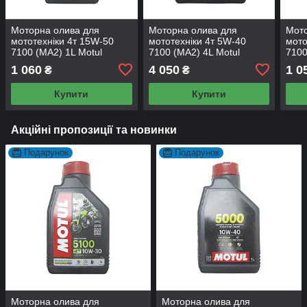
Моторна олива для
Моторна олива для
Мото
мототехніки 4т 15W-50
мототехніки 4т 5W-40
мото
7100 (MA2) 1L Motul
7100 (MA2) 4L Motul
7100
1 060
4 050
1 0
₴
₴
Купити
Купити
Акційні пропозиції та новинки
Подарунок
Подарунок
Моторна олива для
Моторна олива для