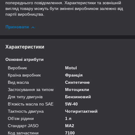
попереднього повідомлення. Характеристики та зовнішній
вигляд товару можуть бути змінені виробником залежно від
партії виробництва.
Приховати
Характеристики
Основні атрибути
Виробник
Motul
Країна виробник
Франція
Вид масла
Синтетичне
Застосування за типом
Мотоцикли
Для типу двигунів
Бензиновий
В'язкість масла по SAE
5W-40
Тактность двигуна
Чотиритактний
Об'єм рідини
1 л
Стандарт JASO
MA2
Код запчастини
7100