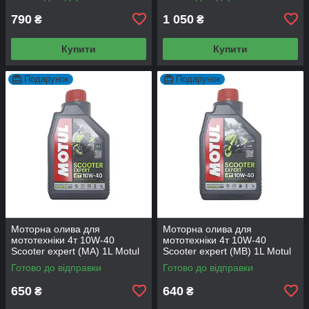
790
1 050
₴
₴
Купити
Купити
Подарунок
Подарунок
Моторна олива для
Моторна олива для
мототехніки 4т 10W-40
мототехніки 4т 10W-40
Scooter expert (MA) 1L Motul
Scooter expert (MB) 1L Motul
Готово до відправки
Готово до відправки
650
640
₴
₴