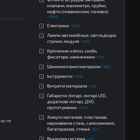
клапани, манометри, трубки,
муфти (пневматичні, паливні)
1856
Електрика
1235
Лампи автомобільні, світлодіодні:
стрічки, модуля
1053
Кріплення: кліпси, скоби,
фіксатори, накінечники
563
Шиномонтажні матеріали
380
Інструменти
1739
Витратні матеріали
633
Габаритні ліхтарі, ліхтарі LED,
додаткові ліхтарі, ДХО,
протитуманки.
404
Хомути металеві, пластикові,
вар не
нержавіюча сталь, самозажимні,
багаторазові, стяжні
322
Вихлопна система
311