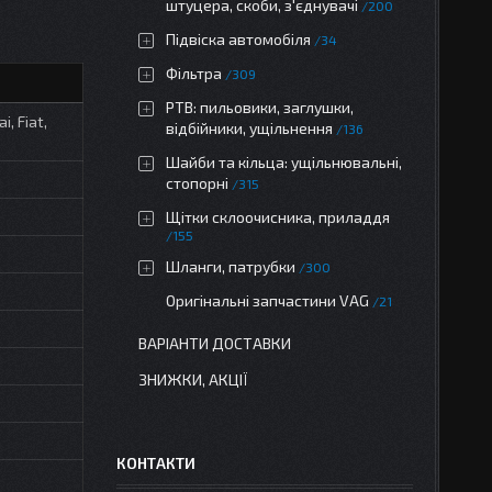
штуцера, скоби, з'єднувачі
200
Підвіска автомобіля
34
Фільтра
309
РТВ: пильовики, заглушки,
, Fiat,
відбійники, ущільнення
136
Шайби та кільца: ущільнювальні,
стопорні
315
Щітки склоочисника, приладдя
155
Шланги, патрубки
300
Оригінальні запчастини VAG
21
ВАРІАНТИ ДОСТАВКИ
ЗНИЖКИ, АКЦІЇ
КОНТАКТИ