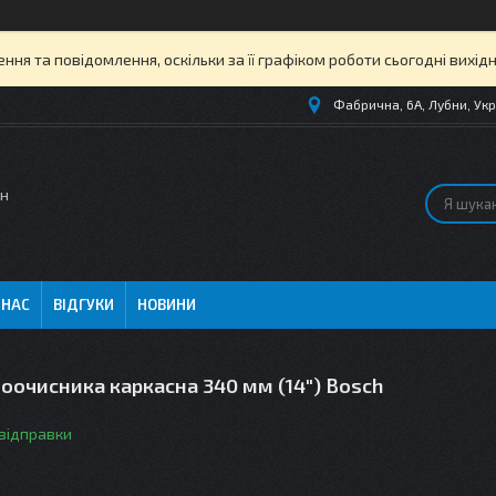
ня та повідомлення, оскільки за її графіком роботи сьогодні вихі
Фабрична, 6А, Лубни, Укр
ин
 НАС
ВІДГУКИ
НОВИНИ
оочисника каркасна 340 мм (14") Bosch
 відправки