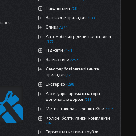
Підшипники
28
Вантажне приладдя
133
лення.
Оливи
277
Автомобільні рідини, пасти, клея
579
Гаджети
441
Запчастини
257
Лакофарбові матеріали та
приладдя
259
Екстер'єр
298
Аксесуари, ароматизатори,
допомога в дорозі
733
Метиз, такелаж, кронштейни
856
Колісні: болти, гайки, комплекти
84
Тормозна система: трубки,