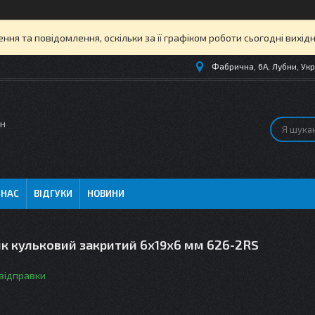
ня та повідомлення, оскільки за її графіком роботи сьогодні вихі
Фабрична, 6А, Лубни, Укр
ин
 НАС
ВІДГУКИ
НОВИНИ
к кульковий закритий 6х19х6 мм 626-2RS
 відправки