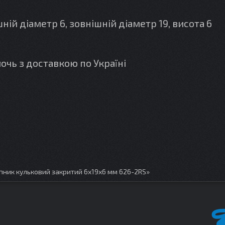
й діаметр 6, зовнішній діаметр 19, висота 6
чь з доставкою по Україні
пник кульковий закритий 6х19х6 мм 626-2RS»