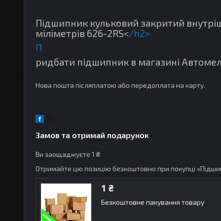
Підшипник кульковий закритий внутрішні
міліметрів 626-2RS<
/h2>
П
ридбати підшипник в магазині Автомело
Нова пошта післяплатою або передоплата на карту.
Замов та отримай подарунок
Ви заощаджуєте 1 ₴
Отримайте цю позицію безкоштовно при покупці «Підши
1 ₴
Безкоштовне пакування товару