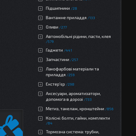
Підшипники
28
Вантажне приладдя
133
Оливи
277
Автомобільні рідини, пасти, клея
579
Гаджети
441
Запчастини
257
Лакофарбові матеріали та
приладдя
259
Екстер'єр
298
Аксесуари, ароматизатори,
допомога в дорозі
733
Метиз, такелаж, кронштейни
856
Колісні: болти, гайки, комплекти
84
Тормозна система: трубки,