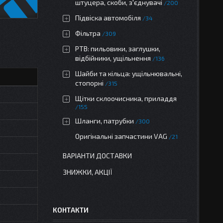
штуцера, скоби, з'єднувачі
200
Підвіска автомобіля
34
Фільтра
309
РТВ: пильовики, заглушки,
відбійники, ущільнення
136
Шайби та кільца: ущільнювальні,
стопорні
315
Щітки склоочисника, приладдя
155
Шланги, патрубки
300
Оригінальні запчастини VAG
21
ВАРІАНТИ ДОСТАВКИ
ЗНИЖКИ, АКЦІЇ
КОНТАКТИ