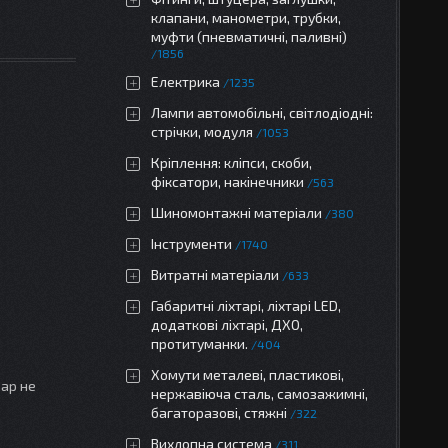
клапани, манометри, трубки,
муфти (пневматичні, паливні)
1856
Електрика
1235
Лампи автомобільні, світлодіодні:
стрічки, модуля
1053
Кріплення: кліпси, скоби,
фіксатори, накінечники
563
Шиномонтажні матеріали
380
Інструменти
1740
Витратні матеріали
633
Габаритні ліхтарі, ліхтарі LED,
додаткові ліхтарі, ДХО,
протитуманки.
404
Хомути металеві, пластикові,
вар не
нержавіюча сталь, самозажимні,
багаторазові, стяжні
322
Вихлопна система
311