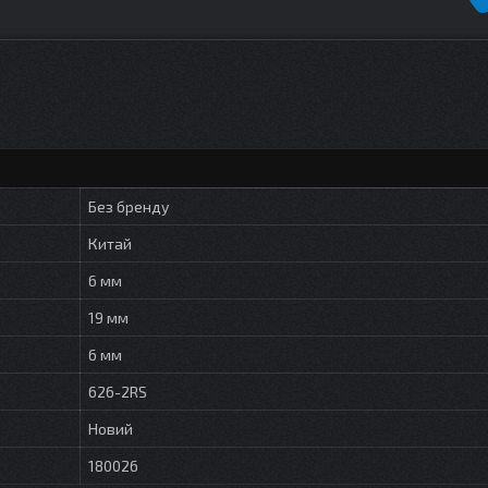
Без бренду
Китай
6 мм
19 мм
6 мм
626-2RS
Новий
180026