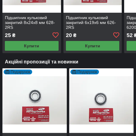
Підшипник кульковий
Підшипник кульковий
Підш
закритий 8х24х8 мм 628-
закритий 6х19х6 мм 626-
закр
2RS
2RS
6200
25
20
52
₴
₴
Купити
Купити
Акційні пропозиції та новинки
Подарунок
Подарунок