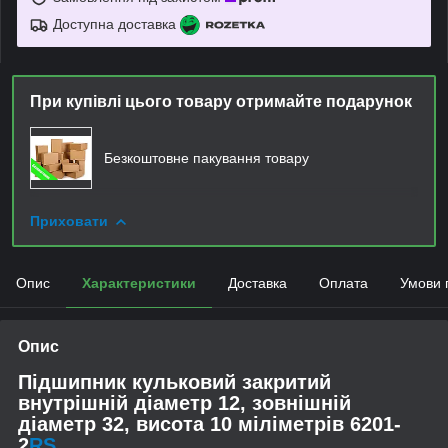
Доступна доставка
При купівлі цього товару отримайте подарунок
Безкоштовне пакування товару
Приховати
Опис
Характеристики
Доставка
Оплата
Умови 
Опис
Підшипник кульковий закритий
внутрішній діаметр 12, зовнішній
діаметр 32, висота 10 міліметрів 6201-
2
RS