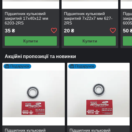
Підшипник кульковий
Підшипник кульковий
Підш
закритий 17х40х12 мм
закритий 7х22х7 мм 627-
закр
6203-2RS
2RS
600
35
20
50
₴
₴
Купити
Купити
Акційні пропозиції та новинки
Подарунок
Подарунок
Підшипник кульковий
Підшипник кульковий