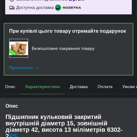
Доступна доставка
При купівлі цього товару отримайте подарунок
Безкоштовне пакування товару
Приховати
Опис
Характеристики
Доставка
Оплата
Умови 
Опис
Підшипник кульковий закритий
внутрішній діаметр 15, зовнішній
діаметр 42, висота 13 міліметрів 6302-
2
RS