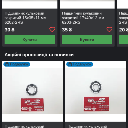
Підшипник кульковий
Підшипник кульковий
Підш
закритий 15х35х11 мм
закритий 17х40х12 мм
закр
6202-2RS
6203-2RS
2RS
30
35
20
₴
₴
Купити
Купити
Акційні пропозиції та новинки
Подарунок
Подарунок
Підшипник кульковий
Підшипник кульковий