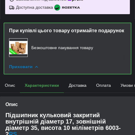
Доступна доставка
При купівлі цього товару отримайте подарунок
Безкоштовне пакування товару
Приховати
Опис
Характеристики
Доставка
Оплата
Умови 
Опис
Підшипник кульковий закритий
внутрішній діаметр 17, зовнішній
діаметр 35, висота 10 міліметрів 6003-
2
RS