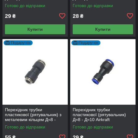
Готово до відправки
Готово до відправки
29
28
₴
₴
Купити
Купити
Подарунок
Подарунок
Перехідник трубки
Перехідник трубки
пластикової (рятувальник) з
пластикової (рятувальник)
металевим кільцем Д=8 -
Д=8 - Д=10 Airkraft
Д=12
Готово до відправки
Готово до відправки
55
29
₴
₴