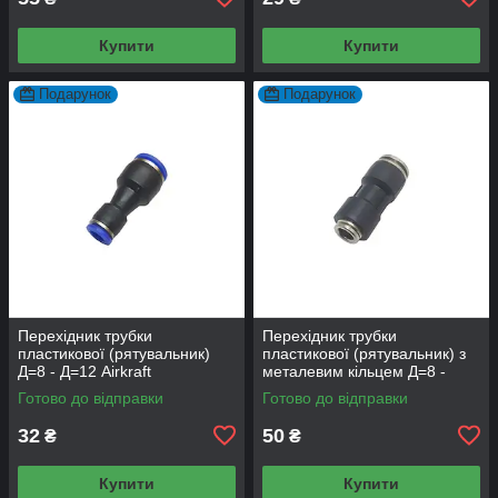
Купити
Купити
Подарунок
Подарунок
Перехідник трубки
Перехідник трубки
пластикової (рятувальник)
пластикової (рятувальник) з
Д=8 - Д=12 Airkraft
металевим кільцем Д=8 -
Д=10
Готово до відправки
Готово до відправки
32
50
₴
₴
Купити
Купити