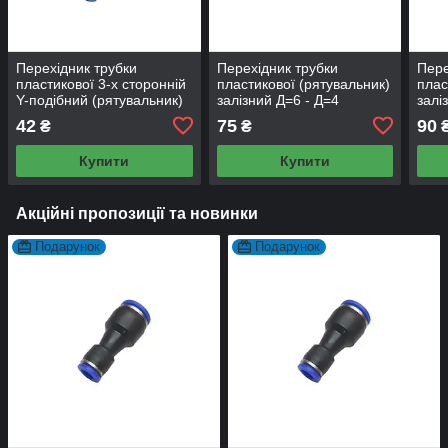
Перехідник трубки
Перехідник трубки
Пере
пластикової 3-х сторонній
пластикової (рятувальник)
плас
Y-подібний (рятувальник)
залізний Д=6 - Д=4
залі
Д=10 Д=8 - Д=8 Airkraft
42
75
90
₴
₴
Купити
Купити
Акційні пропозиції та новинки
Подарунок
Подарунок