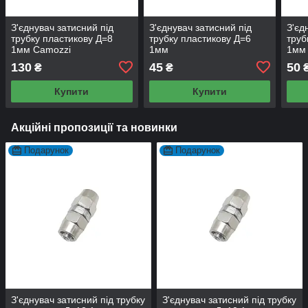
З'єднувач затисний під
З'єднувач затисний під
З'єд
трубку пластикову Д=8
трубку пластикову Д=6
труб
1мм Camozzi
1мм
1мм
130
45
50
₴
₴
Купити
Купити
Акційні пропозиції та новинки
Подарунок
Подарунок
З'єднувач затисний під трубку
З'єднувач затисний під трубку