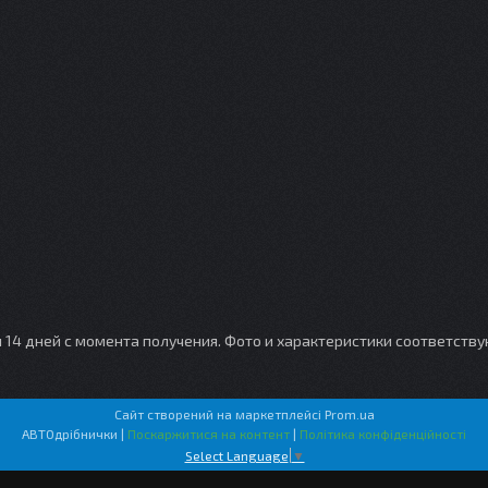
и 14 дней с момента получения. Фото и характеристики соответств
Сайт створений на маркетплейсі
Prom.ua
АВТОдрібнички |
Поскаржитися на контент
|
Політика конфіденційності
Select Language
▼