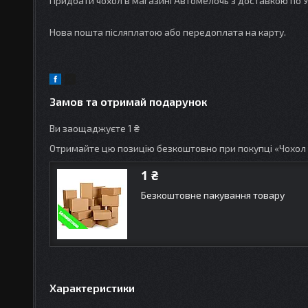
Придбати чохол в магазині Автомелочь з доставкою по У
Нова пошта післяплатою або передоплата на карту.
Замов та отримай подарунок
Ви заощаджуєте 1 ₴
Отримайте цю позицію безкоштовно при покупці «Чохол н
1 ₴
Безкоштовне пакування товару
Характеристики