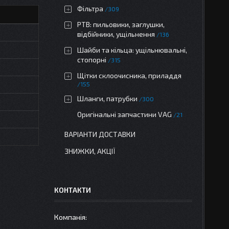
Фільтра
309
РТВ: пильовики, заглушки,
відбійники, ущільнення
136
Шайби та кільца: ущільнювальні,
стопорні
315
Щітки склоочисника, приладдя
155
Шланги, патрубки
300
Оригінальні запчастини VAG
21
ВАРІАНТИ ДОСТАВКИ
ЗНИЖКИ, АКЦІЇ
КОНТАКТИ