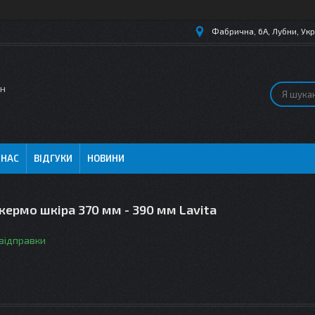
Фабрична, 6А, Лубни, Укр
ин
 НАС
ВІДГУКИ
НОВИНИ
кермо шкіра 370 мм - 390 мм Lavita
 відправки