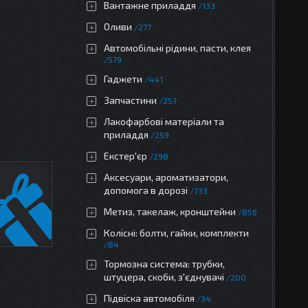
Вантажне приладдя
133
Оливи
277
Автомобільні рідини, пасти, клея
579
Гаджети
441
Запчастини
257
Лакофарбові матеріали та
приладдя
259
Екстер'єр
298
Аксесуари, ароматизатори,
допомога в дорозі
733
Метиз, такелаж, кронштейни
856
Колісні: болти, гайки, комплекти
84
Тормозна система: трубки,
штуцера, скоби, з'єднувачі
200
Підвіска автомобіля
34