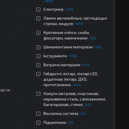
1856
Електрика
1235
Лампи автомобільні, світлодіодні:
стрічки, модуля
1053
Кріплення: кліпси, скоби,
фіксатори, накінечники
563
Шиномонтажні матеріали
380
Інструменти
1738
Витратні матеріали
633
Габаритні ліхтарі, ліхтарі LED,
додаткові ліхтарі, ДХО,
протитуманки.
404
вар не
Хомути металеві, пластикові,
нержавіюча сталь, самозажимні,
багаторазові, стяжні
322
Вихлопна система
311
Підшипники
28