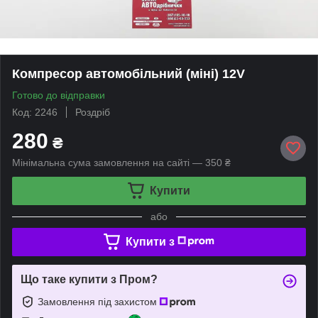
Компресор автомобільний (міні) 12V
Готово до відправки
Код: 2246
Роздріб
280
₴
Мінімальна сума замовлення на сайті — 350 ₴
Купити
або
Купити з
Що таке купити з Пром?
Замовлення під захистом