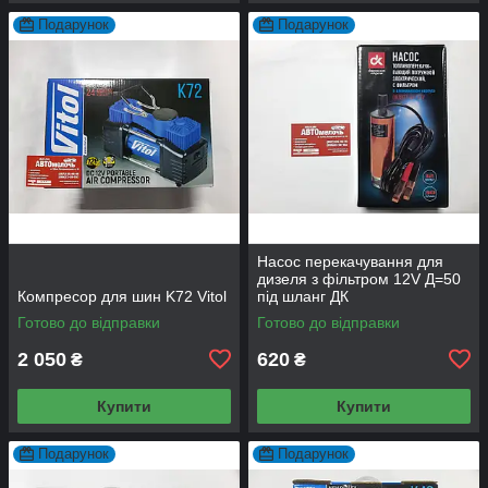
Подарунок
Подарунок
Насос перекачування для
дизеля з фільтром 12V Д=50
Компресор для шин K72 Vitol
під шланг ДК
Готово до відправки
Готово до відправки
2 050
620
₴
₴
Купити
Купити
Подарунок
Подарунок