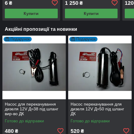
6
1 250
120
₴
₴
Купити
Купити
Акційні пропозиції та новинки
Подарунок
Подарунок
Насос для перекачування
Насос перекачування для
дизеля 12V Д=38 під шланг
дизеля 12V Д=50 під шланг
вир-во ДК
ДК
Готово до відправки
Готово до відправки
480
520
₴
₴