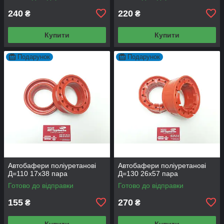
240
220
₴
₴
Купити
Купити
Подарунок
Подарунок
Автобафери поліуретанові
Автобафери поліуретанові
Д=110 17x38 пара
Д=130 26x57 пара
Готово до відправки
Готово до відправки
155
270
₴
₴
Купити
Купити