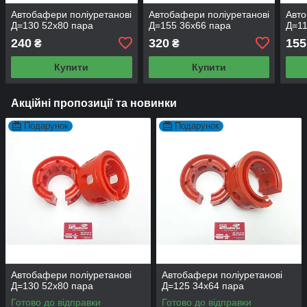
Автобафери поліуретанові
Автобафери поліуретанові
Авто
Д=130 52x80 пара
Д=155 36x66 пара
Д=11
240
320
155
₴
₴
Купити
Купити
Акційні пропозиції та новинки
Подарунок
Подарунок
Автобафери поліуретанові
Автобафери поліуретанові
Д=130 52x80 пара
Д=125 34x64 пара
Готово до відправки
Готово до відправки