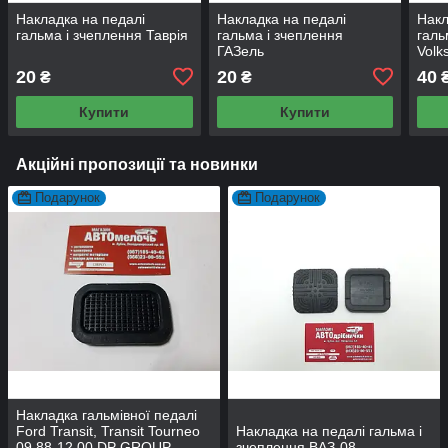
Накладка на педалі
Накладка на педалі
Накл
гальма і зчеплення Таврія
гальма і зчеплення
галь
ГАЗель
Volk
20
20
40
₴
₴
Купити
Купити
Акційні пропозиції та новинки
Подарунок
Подарунок
Накладка гальмівної педалі
Ford Transit, Transit Tourneo
Накладка на педалі гальма і
09.88-12.00 DP GROUP
зчеплення ВАЗ-08