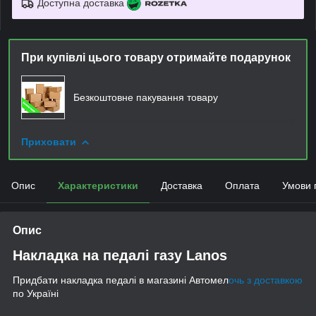
Доступна доставка
При купівлі цього товару отримайте подарунок
Безкоштовне пакування товару
Приховати
Опис
Характеристики
Доставка
Оплата
Умови 
Опис
Накладка на педалі газу Lanos
Придбати накладка педалі в магазині Автомел
очь з доставкою
по Україні