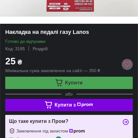
Накладка на педалі газу Lanos
Готово до відправки
Код: 3185
Роздріб
25
₴
Мінімальна сума замовлення на сайті — 350 ₴
Купити
або
Купити з
Що таке купити з Пром?
Замовлення під захистом