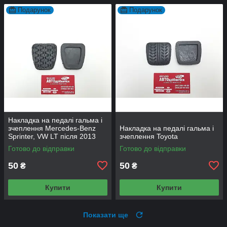
Подарунок
Подарунок
Накладка на педалі гальма і
зчеплення Mercedes-Benz
Накладка на педалі гальма і
Sprinter, VW LT після 2013
зчеплення Toyota
року
Готово до відправки
Готово до відправки
50
50
₴
₴
Купити
Купити
Показати ще