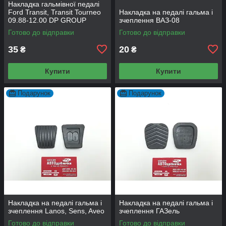
Накладка гальмівної педалі
Ford Transit, Transit Tourneo
Накладка на педалі гальма і
09.88-12.00 DP GROUP
зчеплення ВАЗ-08
B2022
Готово до відправки
Готово до відправки
35
20
₴
₴
Купити
Купити
Подарунок
Подарунок
Накладка на педалі гальма і
Накладка на педалі гальма і
зчеплення Lanos, Sens, Aveo
зчеплення ГАЗель
Готово до відправки
Готово до відправки