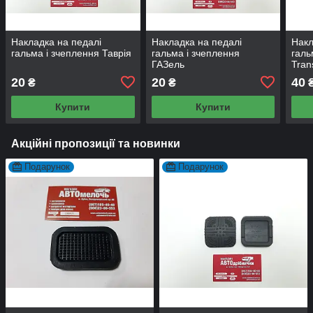
Накладка на педалі
Накладка на педалі
Накл
гальма і зчеплення Таврія
гальма і зчеплення
галь
ГАЗель
Tran
20
20
40
₴
₴
Купити
Купити
Акційні пропозиції та новинки
Подарунок
Подарунок