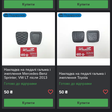
Купити
Купити
Подарунок
Подарунок
Накладка на педалі гальма і
зчеплення Mercedes-Benz
Накладка на педалі гальма і
Sprinter, VW LT після 2013
зчеплення Toyota
року
Готово до відправки
Готово до відправки
50
50
₴
₴
Купити
Купити