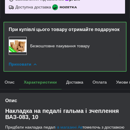
Доступна доставка
При купівлі цього товару отримайте подарунок
Безкоштовне пакування товару
Приховати
Опис
Характеристики
Доставка
Оплата
Умови 
Опис
Накладка на педалі гальма і зчеплення
ВАЗ-083, 10
Придбати накладка педал
і в магазині Ав
томелочь з доставкою