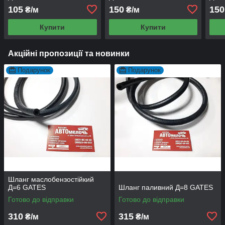
105
150
150
₴/м
₴/м
Купити
Купити
Акційні пропозиції та новинки
Подарунок
Подарунок
Шланг маслобензостійкий
Д=6 GATES
Шланг паливний Д=8 GATES
Готово до відправки
Готово до відправки
310
315
₴/м
₴/м