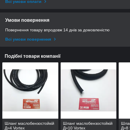
Всі умови оплати
Умови повернення
Повернення товару впродовж 14 днів за домовленістю
Всі умови повернення
Подібні товари компанії
Шланг маслобензостойкій
Шланг маслобензостойкій
Шлан
Д=4 Vortex
Д=10 Vortex
Д=8 