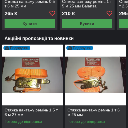
Стяжка вантажу ремінь 0.5
Стяжка вантажу ремінь 1 т
Стяж
т 6 м 25 мм
5 м 25 мм Balansa
т 2.
265
210
295
₴
₴
Купити
Купити
Акційні пропозиції та новинки
Подарунок
Подарунок
Стяжка вантажу ремінь 1.5 т
Стяжка вантажу ремнь 1 т 6
6 м 27 мм
м 25 мм
Готово до відправки
Готово до відправки