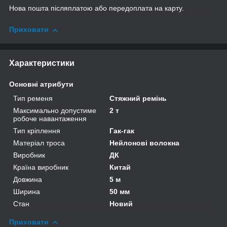
Нова пошта післяплатою або передоплата на карту.
Приховати
Характеристики
Основні атрибути
Тип ременя
Стяжний ремінь
Максимально допустиме
2 т
робоче навантаження
Тип кріплення
Гак-гак
Матеріал троса
Нейлонові волокна
Виробник
ДК
Країна виробник
Китай
Довжина
5 м
Ширина
50 мм
Стан
Новий
Приховати