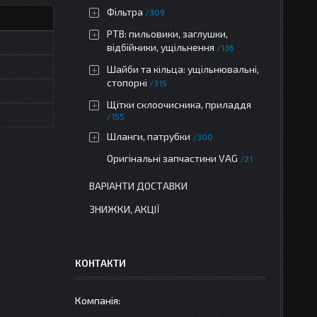
Фільтра
309
РТВ: пильовики, заглушки,
відбійники, ущільнення
136
Шайби та кільца: ущільнювальні,
стопорні
315
Щітки склоочисника, приладдя
155
Шланги, патрубки
300
Оригінальні запчастини VAG
21
ВАРІАНТИ ДОСТАВКИ
ЗНИЖКИ, АКЦІЇ
КОНТАКТИ