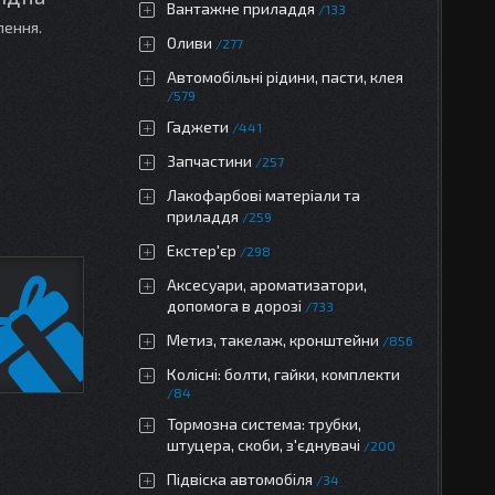
Вантажне приладдя
133
лення.
Оливи
277
Автомобільні рідини, пасти, клея
579
Гаджети
441
Запчастини
257
Лакофарбові матеріали та
приладдя
259
Екстер'єр
298
Аксесуари, ароматизатори,
допомога в дорозі
733
Метиз, такелаж, кронштейни
856
Колісні: болти, гайки, комплекти
84
Тормозна система: трубки,
штуцера, скоби, з'єднувачі
200
Підвіска автомобіля
34