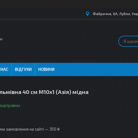
Фабрична, 6А, Лубни, Укр
ин
 НАС
ВІДГУКИ
НОВИНИ
льмівна 40 см M10х1 (Азія) мідна
 відправки
ма замовлення на сайті — 350 ₴