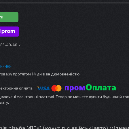
ти
 185-40-40
товару протягом 14 днів
за домовленістю
ідключені електронні платежі. Тепер ви можете купити будь-який то
айту.
в різьба M10х1 (конус під азійські авто) мідна