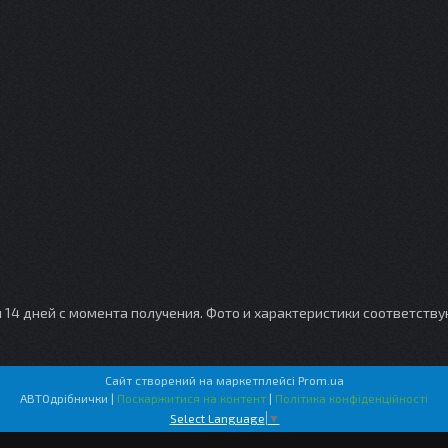
и 14 дней с момента получения. Фото и характеристики соответств
Сайт створений на маркетплейсі
Prom.ua
АВТОдрібнички |
Поскаржитися на контент
|
Політика конфіденційності
Select Language
▼