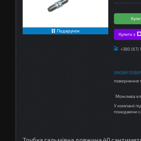
Купи
Подарунок
Купити з
+380 (67)
повернення 
У компанії п
покидаючи с
Трубка гальмівна довжина 40 сантиметрі