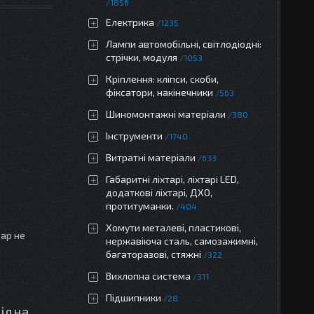
1856
Електрика
1235
Лампи автомобільні, світлодіодні:
стрічки, модуля
1053
Кріплення: кліпси, скоби,
фіксатори, накінечники
563
Шиномонтажні матеріали
380
Інструменти
1740
Витратні матеріали
633
Габаритні ліхтарі, ліхтарі LED,
додаткові ліхтарі, ДХО,
протитуманки.
404
Хомути металеві, пластикові,
вар не
нержавіюча сталь, самозажимні,
багаторазові, стяжні
322
Вихлопна система
311
Підшипники
28
мідна