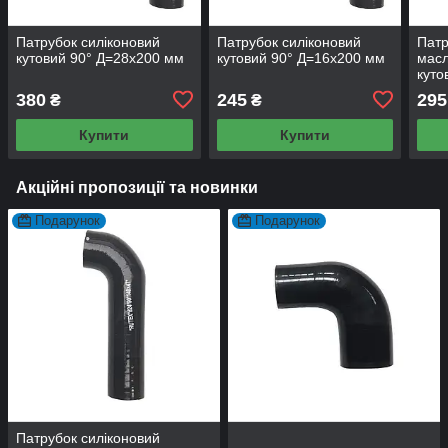
Патрубок силіконовий
Патрубок силіконовий
Патр
кутовий 90° Д=28х200 мм
кутовий 90° Д=16х200 мм
масл
куто
380
245
295
₴
₴
Купити
Купити
Акційні пропозиції та новинки
Подарунок
Подарунок
Патрубок силіконовий