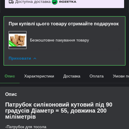
Доступна доставка
При купівлі цього товару отримайте подарунок
Безкоштовне пакування товару
Приховати
Опис
Характеристики
Доставка
Оплата
Умови п
Опис
Патрубок силіконовий кутовий під 90
градусів Діаметр = 55, довжина 200
міліметрів
-
Патрубок
для тосола