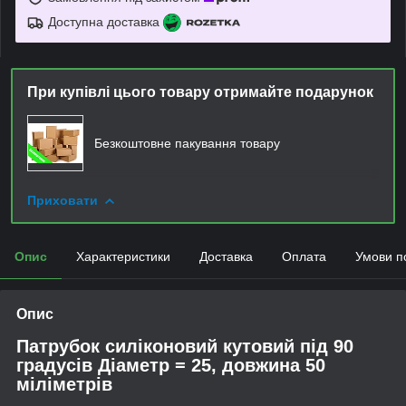
Доступна доставка
При купівлі цього товару отримайте подарунок
Безкоштовне пакування товару
Приховати
Опис
Характеристики
Доставка
Оплата
Умови п
Опис
Патрубок силіконовий кутовий під 90
градусів Діаметр = 25, довжина 50
міліметрів