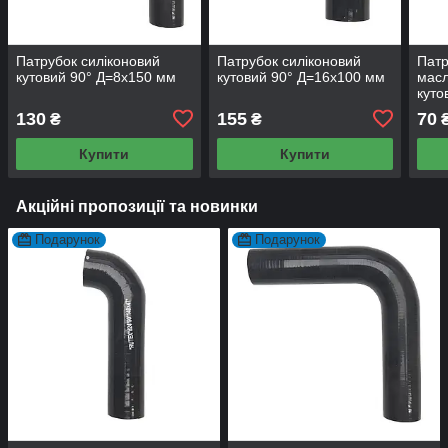
Патрубок силіконовий
Патрубок силіконовий
Патр
кутовий 90° Д=8х150 мм
кутовий 90° Д=16х100 мм
масл
куто
мм
130
155
70
₴
₴
Купити
Купити
Акційні пропозиції та новинки
Подарунок
Подарунок