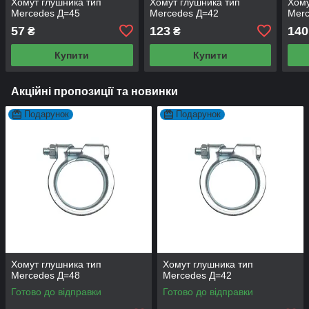
Хомут глушника тип
Хомут глушника тип
Хому
Mercedes Д=45
Mercedes Д=42
Mer
57
123
140
₴
₴
Купити
Купити
Акційні пропозиції та новинки
Подарунок
Подарунок
Хомут глушника тип
Хомут глушника тип
Mercedes Д=48
Mercedes Д=42
Готово до відправки
Готово до відправки