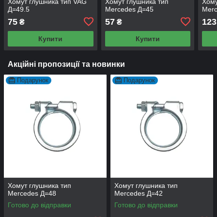
Хомут глушника тип VAG
Хомут глушника тип
Хому
Д=49.5
Mercedes Д=45
Mer
75
57
123
₴
₴
Купити
Купити
Акційні пропозиції та новинки
Подарунок
Подарунок
Хомут глушника тип
Хомут глушника тип
Mercedes Д=48
Mercedes Д=42
Готово до відправки
Готово до відправки