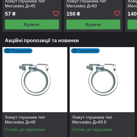
Хомут глушника тип
Хомут глушника тип
Хому
Mercedes Д=45
Mercedes Д=60
Mer
57
150
140
₴
₴
Купити
Купити
Акційні пропозиції та новинки
Подарунок
Подарунок
Хомут глушника тип
Хомут глушника тип
Mercedes Д=48
Mercedes Д=49.5
Готово до відправки
Готово до відправки