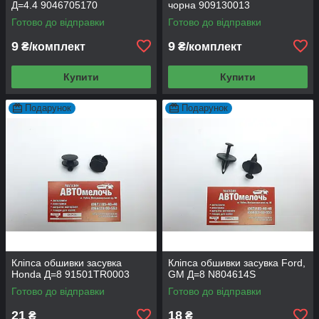
Д=4.4 9046705170
чорна 909130013
Готово до відправки
Готово до відправки
9
9
₴/комплект
₴/комплект
Купити
Купити
Подарунок
Подарунок
Кліпса обшивки засувка
Кліпса обшивки засувка Ford,
Honda Д=8 91501TR0003
GM Д=8 N804614S
Готово до відправки
Готово до відправки
21
18
₴
₴