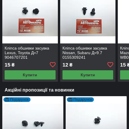
Кліпса обшивки засувка
Кліпса обшивки засувка
Кліп
Lexus, Toyota Д=7
Nissan, Subaru Д=9.7
Mazd
9046707201
0155309241
WB0
15
12
15
₴
₴
Купити
Купити
Акційні пропозиції та новинки
Подарунок
Подарунок