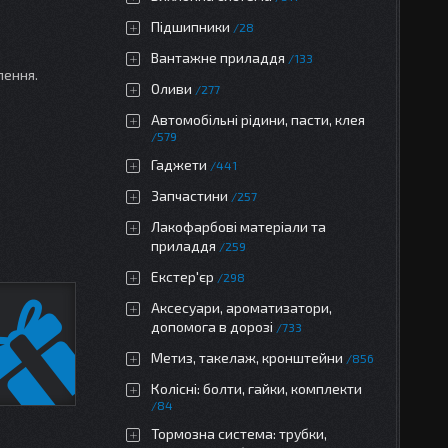
Підшипники
28
Вантажне приладдя
133
лення.
Оливи
277
Автомобільні рідини, пасти, клея
579
Гаджети
441
Запчастини
257
Лакофарбові матеріали та
приладдя
259
Екстер'єр
298
Аксесуари, ароматизатори,
допомога в дорозі
733
Метиз, такелаж, кронштейни
856
Колісні: болти, гайки, комплекти
84
Тормозна система: трубки,