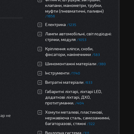
клапани, манометри, трубки,
муфти (пневматичні, паливні)
1856
Електрика
1235
Лампи автомобільні, світлодіодні:
стрічки, модуля
1053
Кріплення: кліпси, скоби,
фіксатори, накінечники
563
Шиномонтажні матеріали
380
Інструменти
1740
Витратні матеріали
633
Габаритні ліхтарі, ліхтарі LED,
додаткові ліхтарі, ДХО,
протитуманки.
404
Хомути металеві, пластикові,
вар не
нержавіюча сталь, самозажимні,
багаторазові, стяжні
322
Вихлопна система
311