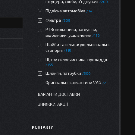
штуцера, скоби, з'єднувачі
200
Підвіска автомобіля
34
Фільтра
309
РТВ: пильовики, заглушки,
відбійники, ущільнення
136
Шайби та кільца: ущільнювальні,
стопорні
315
Щітки склоочисника, приладдя
155
Шланги, патрубки
300
Оригінальні запчастини VAG
21
ВАРІАНТИ ДОСТАВКИ
ЗНИЖКИ, АКЦІЇ
КОНТАКТИ