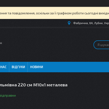
ня та повідомлення, оскільки за її графіком роботи сьогодні вихі
Фабрична, 6А, Лубни, Укр
ин
 НАС
ВІДГУКИ
НОВИНИ
льмівна 220 см M10х1 металева
 відправки