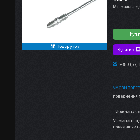
Мінімальна су
Купи
Подарунок
Купити з
+380 (67)
повернення 
У компанії п
покидаючи с