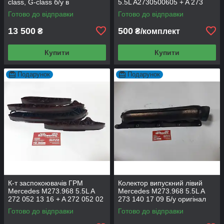
class, G-class б/у в
5.5L A2730500605 + A 273
ідеальному стані
052 00 05 Б/у оригінал
Готово до відправки
Готово до відправки
13 500
500
₴
₴/комплект
Купити
Купити
Подарунок
Подарунок
К-т заспокоювачів ГРМ
Колектор випускний лівий
Mercedes M273.968 5.5L A
Mercedes M273.968 5.5L A
272 052 13 16 + A 272 052 02
273 140 17 09 Б/у оригінал
16 + A 272 052 15 16 + A 272
Готово до відправки
Готово до відправки
052 00 16 Б/у оригінал