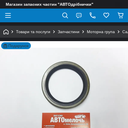
Магазин запасних частин "АВТОдрібнички"
Товари та послуги
Запчастини
Моторна група
Са
Подарунок