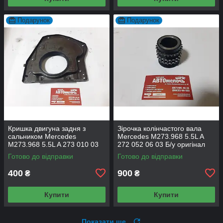
Подарунок
Подарунок
Кришка двигуна задня з
Зірочка колінчастого вала
сальником Mercedes
Mercedes M273.968 5.5L A
M273.968 5.5L A 273 010 03
272 052 06 03 Б/у оригінал
14 Б/у оригінал
Готово до відправки
Готово до відправки
400
900
₴
₴
Купити
Купити
Показати ще