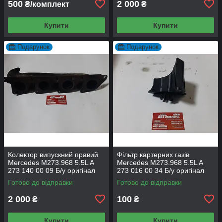
500
2 000
₴/комплект
₴
Купити
Купити
Подарунок
Подарунок
Колектор випускний правий
Фільтр картерних газів
Mercedes M273.968 5.5L A
Mercedes M273.968 5.5L A
273 140 00 09 Б/у оригінал
273 016 00 34 Б/у оригінал
Готово до відправки
Готово до відправки
2 000
100
₴
₴
Купити
Купити