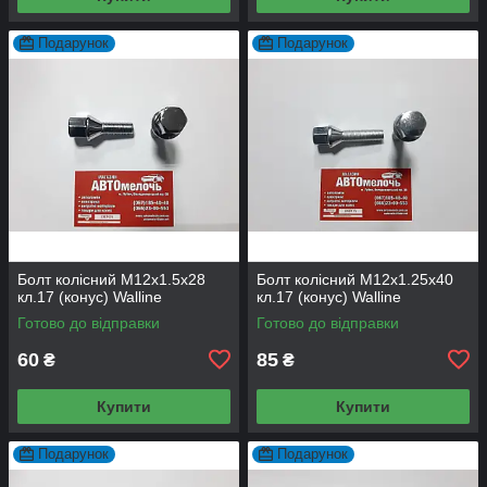
Подарунок
Подарунок
Болт колісний М12х1.5х28
Болт колісний М12х1.25х40
кл.17 (конус) Walline
кл.17 (конус) Walline
Готово до відправки
Готово до відправки
60
85
₴
₴
Купити
Купити
Подарунок
Подарунок