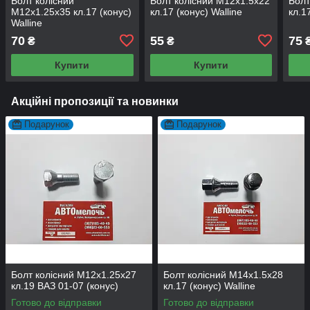
Болт колісний
Болт колісний М12х1.5х22
Болт
М12х1.25х35 кл.17 (конус)
кл.17 (конус) Walline
кл.1
Walline
70
55
75
₴
₴
Купити
Купити
Акційні пропозиції та новинки
Подарунок
Подарунок
Болт колісний М12х1.25х27
Болт колісний М14х1.5х28
кл.19 ВАЗ 01-07 (конус)
кл.17 (конус) Walline
Готово до відправки
Готово до відправки