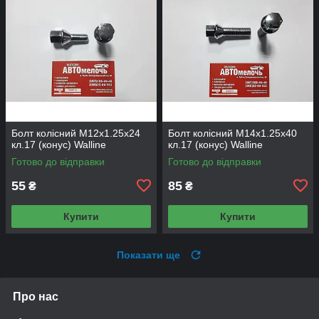
Болт колісний М12х1.25х24
Болт колісний М14х1.25х40
кл.17 (конус) Walline
кл.17 (конус) Walline
Готово до відправки
Готово до відправки
55
85
₴
₴
Купити
Купити
Показати ще
Про нас