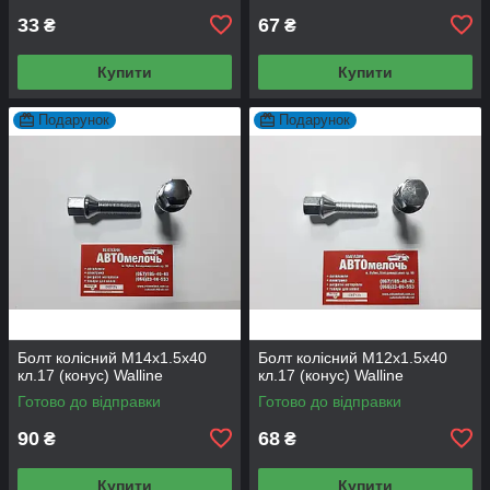
33
67
₴
₴
Купити
Купити
Подарунок
Подарунок
Болт колісний М14х1.5х40
Болт колісний М12х1.5х40
кл.17 (конус) Walline
кл.17 (конус) Walline
Готово до відправки
Готово до відправки
90
68
₴
₴
Купити
Купити