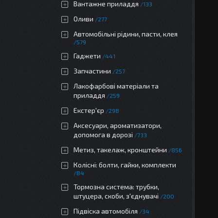
Вантажне приладдя
133
Оливи
277
Автомобільні рідини, пасти, клея
579
Гаджети
441
Запчастини
257
Лакофарбові матеріали та
приладдя
259
Екстер'єр
298
Аксесуари, ароматизатори,
допомога в дорозі
733
Метиз, такелаж, кронштейни
856
Колісні: болти, гайки, комплекти
84
Тормозна система: трубки,
штуцера, скоби, з'єднувачі
200
Підвіска автомобіля
34