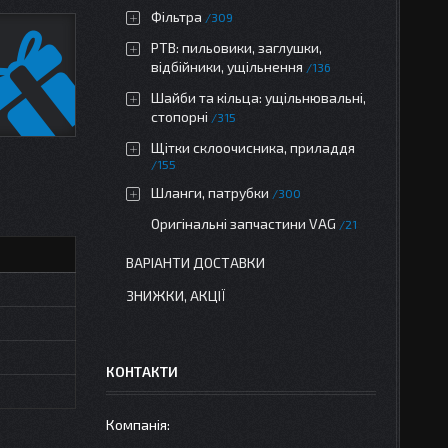
Фільтра
309
РТВ: пильовики, заглушки,
відбійники, ущільнення
136
Шайби та кільца: ущільнювальні,
стопорні
315
Щітки склоочисника, приладдя
155
Шланги, патрубки
300
Оригінальні запчастини VAG
21
ВАРІАНТИ ДОСТАВКИ
ЗНИЖКИ, АКЦІЇ
КОНТАКТИ