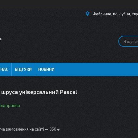
Фабрична, 6А, Лубни, Укр
ин
 НАС
ВІДГУКИ
НОВИНИ
 шруса універсальний Pascal
 відправки
ма замовлення на сайті — 350 ₴