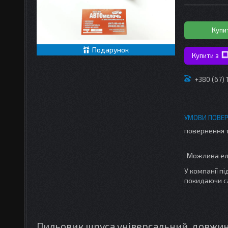
Купи
Подарунок
Купити з
+380 (67)
повернення 
У компанії п
покидаючи с
Пильовик шруса універсальний, довжина