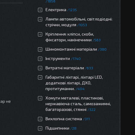
1856
Електрика
1235
Лампи автомобільні, світлодіодні:
стрічки, модуля
1053
Кріплення: кліпси, скоби,
фіксатори, накінечники
563
Шиномонтажні матеріали
380
Інструменти
1740
Витратні матеріали
633
Габаритні ліхтарі, ліхтарі LED,
додаткові ліхтарі, ДХО,
протитуманки.
404
Хомути металеві, пластикові,
вар не
нержавіюча сталь, самозажимні,
багаторазові, стяжні
322
Вихлопна система
311
Підшипники
28