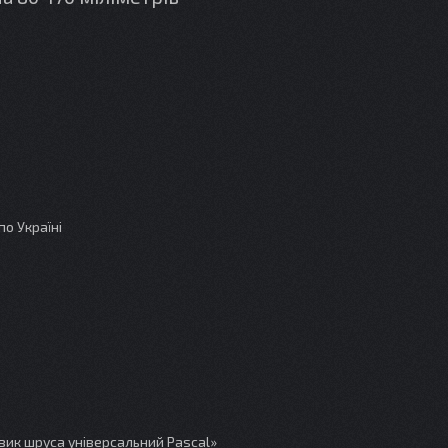
о Україні
вик шруса універсальний Pascal»