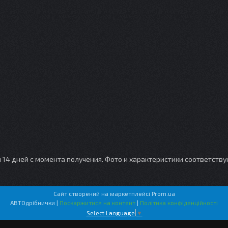
и 14 дней с момента получения. Фото и характеристики соответств
Сайт створений на маркетплейсі
Prom.ua
АВТОдрібнички |
Поскаржитися на контент
|
Політика конфіденційності
Select Language
▼