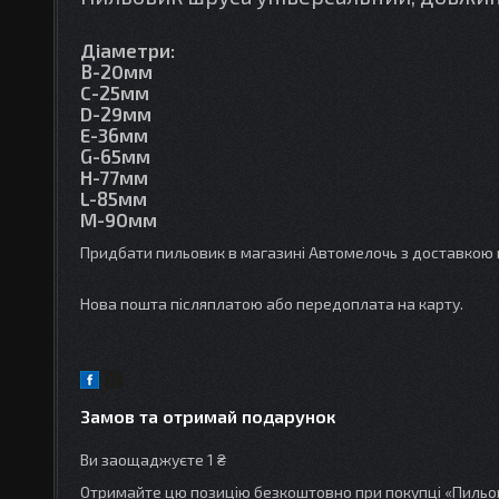
Діаметри:
B-20мм
C-25мм
D-29мм
E-36мм
G-65мм
H-77мм
L-85мм
M-90мм
Придбати пильовик в магазині Автомелочь з доставкою п
Нова пошта післяплатою або передоплата на карту.
Замов та отримай подарунок
Ви заощаджуєте 1 ₴
Отримайте цю позицію безкоштовно при покупці «Пильо