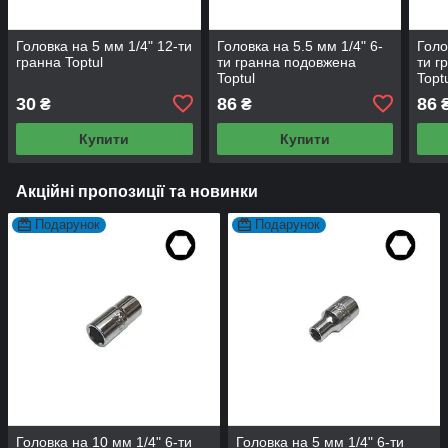
Головка на 5 мм 1/4" 12-ти
Головка на 5.5 мм 1/4" 6-
Голо
гранна Toptul
ти гранна подовжена
ти г
Toptul
Topt
30
86
86
₴
₴
Купити
Купити
Акційні пропозиції та новинки
Подарунок
Подарунок
Головка на 10 мм 1/4" 6-ти
Головка на 5 мм 1/4" 6-ти