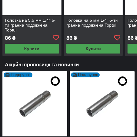
Головка на 5.5 мм 1/4" 6-
Головка на 6 мм 1/4" 6-ти
Голо
ти гранна подовжена
гранна подовжена Toptul
гран
Toptul
86
86
86
₴
₴
Купити
Купити
Акційні пропозиції та новинки
Подарунок
Подарунок