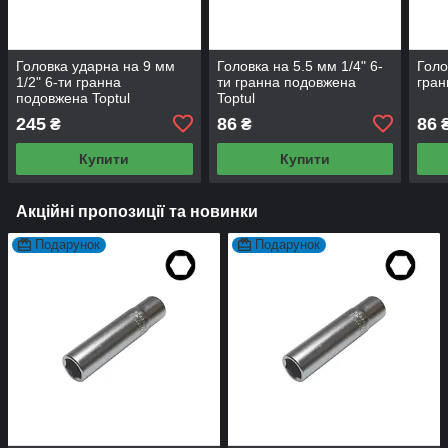
Головка ударна на 9 мм
Головка на 5.5 мм 1/4" 6-
Голо
1/2" 6-ти гранна
ти гранна подовжена
гран
подовжена Toptul
Toptul
245
86
86
₴
₴
Купити
Купити
Акційні пропозиції та новинки
Подарунок
Подарунок