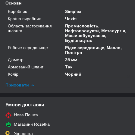
Основні
Виробник
Simplex
Країна виробник
Чехія
Область застосування
Промисловість,
шланга
Нафтопродукти, Металургія,
Машинобудування,
Будівництво
Робоче середовище
Рідке середовище, Масло,
Повітря
Діаметр
25 мм
Армований шланг
Так
Колір
Чорний
Приховати
Умови доставки
Нова Пошта
Магазини Rozetka
Укрпошта