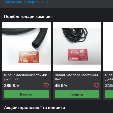
Всі умови повернення
Подібні товари компанії
Шланг маслобензостійкий
Шланг маслобензостійкий
Шлан
Д=25 БЦ
Д=2
Д=14
285
45
215
₴/м
₴/м
Купити
Купити
Акційні пропозиції та новинки