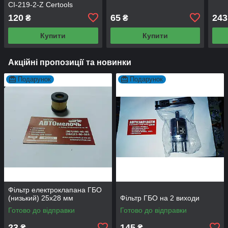
CI-219-2-Z Certools
120
65
243
₴
₴
Купити
Купити
Акційні пропозиції та новинки
Подарунок
Подарунок
Фільтр електроклапана ГБО
(низький) 25х28 мм
Фільтр ГБО на 2 виходи
Готово до відправки
Готово до відправки
23
145
₴
₴