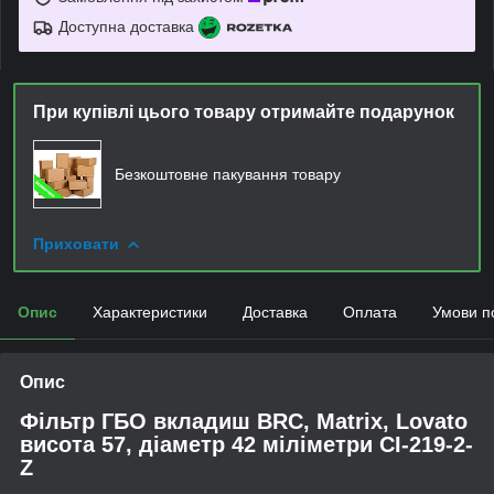
Доступна доставка
При купівлі цього товару отримайте подарунок
Безкоштовне пакування товару
Приховати
Опис
Характеристики
Доставка
Оплата
Умови п
Опис
Фільтр ГБО вкладиш BRC, Matrix, Lovato
висота 57, діаметр 42 міліметри CI-219-2-
Z