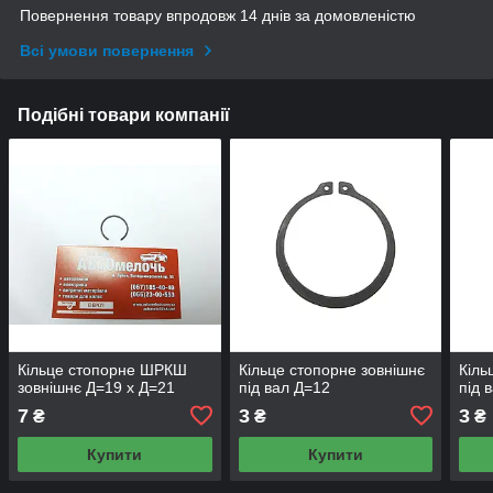
Повернення товару впродовж 14 днів за домовленістю
Всі умови повернення
Подібні товари компанії
Кільце стопорне ШРКШ
Кільце стопорне зовнішнє
Кіль
зовнішнє Д=19 x Д=21
під вал Д=12
під 
7
3
3
₴
₴
₴
Купити
Купити