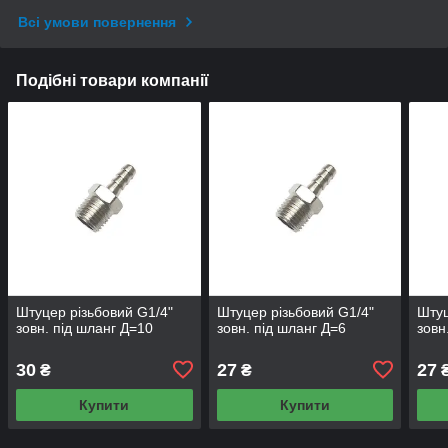
Всі умови повернення
Подібні товари компанії
Штуцер різьбовий G1/4"
Штуцер різьбовий G1/4"
Штуц
зовн. під шланг Д=10
зовн. під шланг Д=6
зовн
30
27
27
₴
₴
Купити
Купити