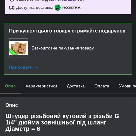
Доступна доставка
При купівлі цього товару отримайте подарунок
Безкоштовне пакування товару
Приховати
Опис
Характеристики
Доставка
Оплата
Умови п
Опис
Штуцер різьбовий кутовий з різьби G
1/4" дюйма зовнішньої під шланг
Діаметр = 6