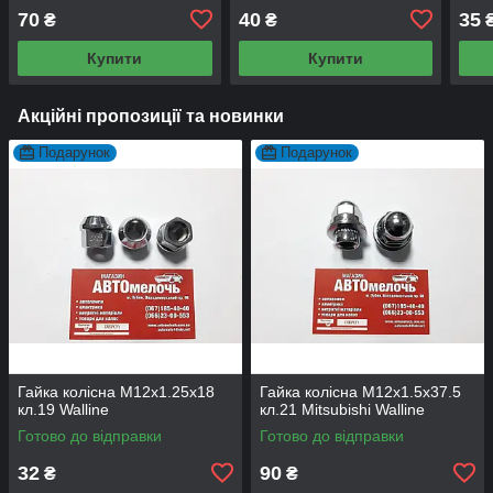
70
40
35
₴
₴
Купити
Купити
Акційні пропозиції та новинки
Подарунок
Подарунок
Гайка колісна М12х1.25х18
Гайка колісна М12х1.5х37.5
кл.19 Walline
кл.21 Mitsubishi Walline
Готово до відправки
Готово до відправки
32
90
₴
₴