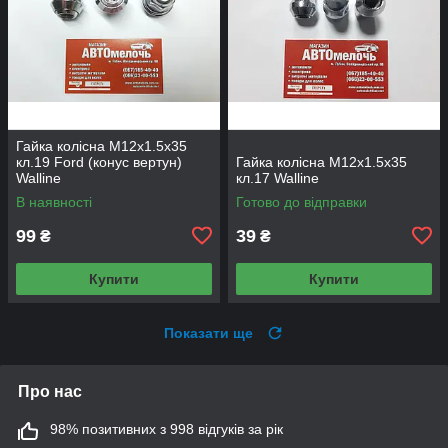
Гайка колісна М12х1.5х35
кл.19 Ford (конус вертун)
Гайка колісна М12х1.5х35
Walline
кл.17 Walline
В наявності
Готово до відправки
99
39
₴
₴
Купити
Купити
Показати ще
Про нас
98% позитивних з 998 відгуків за рік