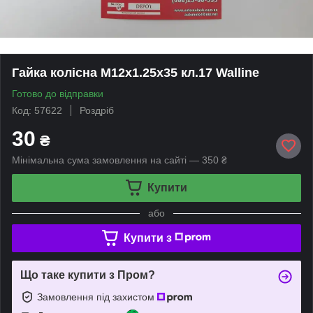
Гайка колісна М12х1.25х35 кл.17 Walline
Готово до відправки
Код: 57622
Роздріб
30
₴
Мінімальна сума замовлення на сайті — 350 ₴
Купити
або
Купити з
Що таке купити з Пром?
Замовлення під захистом