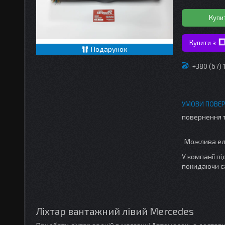
Купи
Купити з
Подарунок
+380 (67)
повернення 
У компанії п
покидаючи с
Ліхтар вантажний лівий Mercedes