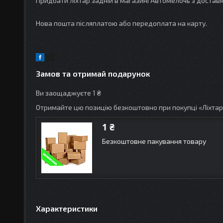
Придбати ліхтар задній в магазині Автомелочь з доставк
Нова пошта післяплатою або передоплата на карту.
Замов та отримай подарунок
Ви заощаджуєте 1 ₴
Отримайте цю позицію безкоштовно при покупці «Ліхта
1 ₴
Безкоштовне пакування товару
Характеристики