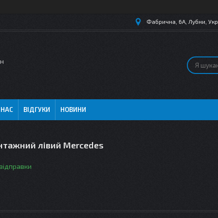
Фабрична, 6А, Лубни, Укр
ин
 НАС
ВІДГУКИ
НОВИНИ
антажний лівий Mercedes
 відправки