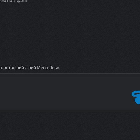
ою по Україні
р вантажний лівий Mercedes»