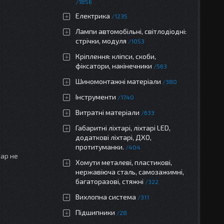
1856
Електрика
1235
Лампи автомобільні, світлодіодні:
стрічки, модуля
1053
Кріплення: кліпси, скоби,
фіксатори, накінечники
563
Шиномонтажні матеріали
380
Інструменти
1740
Витратні матеріали
633
Габаритні ліхтарі, ліхтарі LED,
додаткові ліхтарі, ДХО,
протитуманки.
404
вар не
Хомути металеві, пластикові,
нержавіюча сталь, самозажимні,
багаторазові, стяжні
322
Вихлопна система
311
Підшипники
28