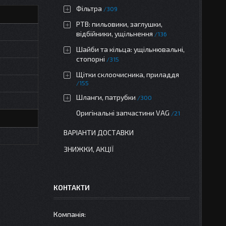
Фільтра
309
РТВ: пильовики, заглушки,
відбійники, ущільнення
136
Шайби та кільца: ущільнювальні,
стопорні
315
Щітки склоочисника, приладдя
155
Шланги, патрубки
300
Оригінальні запчастини VAG
21
ВАРІАНТИ ДОСТАВКИ
ЗНИЖКИ, АКЦІЇ
КОНТАКТИ