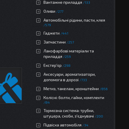
Вантажне приладдя
133
Оливи
277
Автомобільні рідини, пасти, клея
579
Гаджети
441
Запчастини
257
Лакофарбові матеріали та
приладдя
259
Екстер'єр
298
Аксесуари, ароматизатори,
допомога в дорозі
733
Метиз, такелаж, кронштейни
856
Колісні: болти, гайки, комплекти
84
Тормозна система: трубки,
штуцера, скоби, з'єднувачі
200
Підвіска автомобіля
34