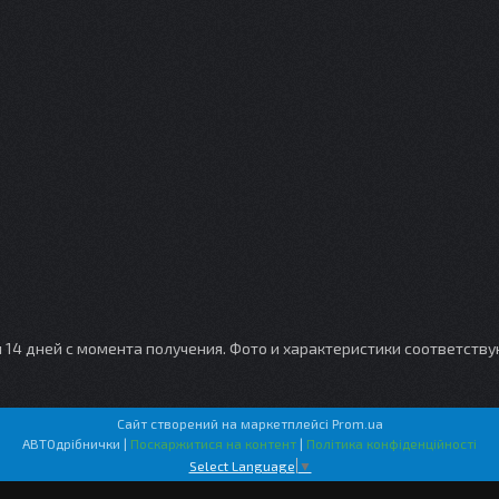
и 14 дней с момента получения. Фото и характеристики соответств
Сайт створений на маркетплейсі
Prom.ua
АВТОдрібнички |
Поскаржитися на контент
|
Політика конфіденційності
Select Language
▼