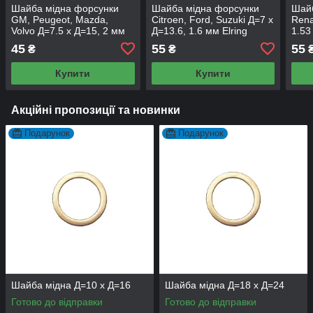
Шайба мідна форсунки
Шайба мідна форсунки
Шай
GM, Peugeot, Mazda,
Citroen, Ford, Suzuki Д=7 х
Rena
Volvo Д=7.5 х Д=15, 2 мм
Д=13.6, 1.6 мм Elring
1.53
Elring
45
55
55
₴
₴
Купити
Купити
Акційні пропозиції та новинки
Подарунок
Подарунок
Шайба мідна Д=10 х Д=16
Шайба мідна Д=18 х Д=24
Готово до відправки
Готово до відправки