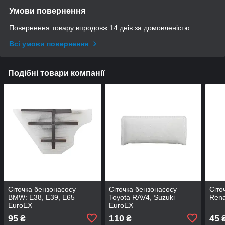
Умови повернення
Повернення товару впродовж 14 днів за домовленістю
Всі умови повернення
Подібні товари компанії
Сіточка бензонасосу
Сіточка бензонасосу
Сіто
BMW: E38, E39, E65
Toyota RAV4, Suzuki
Rena
EuroEX
EuroEX
95
110
45
₴
₴