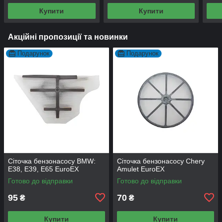
Купити
Купити
Акційні пропозиції та новинки
Подарунок
Подарунок
Сіточка бензонасосу BMW:
Сіточка бензонасосу Chery
E38, E39, E65 EuroEX
Amulet EuroEX
Готово до відправки
Готово до відправки
95
70
₴
₴
Купити
Купити