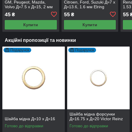
GM, Peugeot, Mazda,
Citroen, Ford, Suzuki Д=7 х
Rena
Volvo Д=7.5 х Д=15, 2 мм
Д=13.6, 1.6 мм Elring
1.53
Elring
45
55
55
₴
₴
Купити
Купити
Акційні пропозиції та новинки
Подарунок
Подарунок
Шайба мідна форсунки
Шайба мідна Д=10 х Д=16
Д=16.75 х Д=20 Victor Reinz
Готово до відправки
Готово до відправки