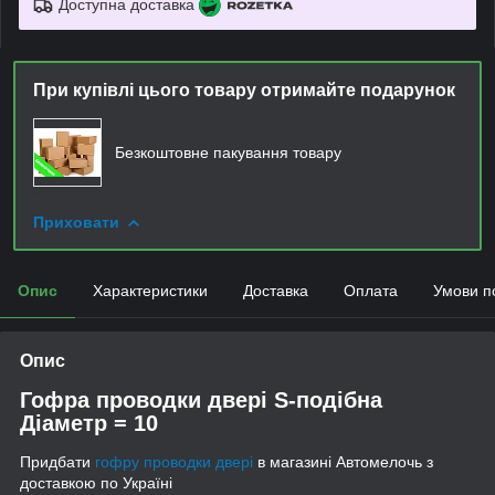
Доступна доставка
При купівлі цього товару отримайте подарунок
Безкоштовне пакування товару
Приховати
Опис
Характеристики
Доставка
Оплата
Умови п
Опис
Гофра проводки двері S-подібна
Діаметр = 10
Придбати
гофру проводки двері
в магазині Автомелочь з
доставкою по Україні