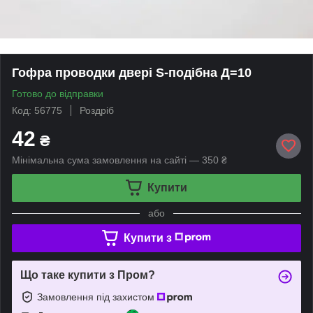
Гофра проводки двері S-подібна Д=10
Готово до відправки
Код: 56775
Роздріб
42
₴
Мінімальна сума замовлення на сайті — 350 ₴
Купити
або
Купити з
Що таке купити з Пром?
Замовлення під захистом