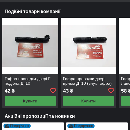
Подібні товари компанії
Гофра проводки двері Г-
Гофра проводки двері
Гофр
подібна Д=10
пряма Д=10 (внут. гофра)
Лано
42
43
58
₴
₴
Купити
Купити
Акційні пропозиції та новинки
Подарунок
Подарунок