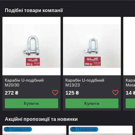
Подібні товари компанії
Карабін U-подібний
Карабін U-подібний
Кара
M20/30
M13/23
Meta
272
125
14
₴
₴
Купити
Купити
Акційні пропозиції та новинки
Подарунок
Подарунок