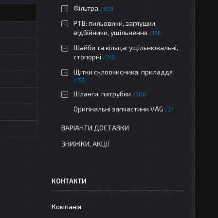
Фільтра
309
РТВ: пильовики, заглушки,
відбійники, ущільнення
136
Шайби та кільца: ущільнювальні,
стопорні
315
Щітки склоочисника, приладдя
155
Шланги, патрубки
300
Оригінальні запчастини VAG
21
ВАРІАНТИ ДОСТАВКИ
ЗНИЖКИ, АКЦІЇ
КОНТАКТИ