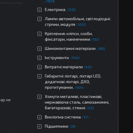
1856
Електрика
1235
Лампи автомобільні, світлодіодні:
стрічки, модуля
1053
Кріплення: кліпси, скоби,
фіксатори, накінечники
563
Шиномонтажні матеріали
380
Інструменти
1740
Витратні матеріали
633
Габаритні ліхтарі, ліхтарі LED,
додаткові ліхтарі, ДХО,
протитуманки.
404
Хомути металеві, пластикові,
вар не
нержавіюча сталь, самозажимні,
багаторазові, стяжні
322
Вихлопна система
311
Підшипники
28