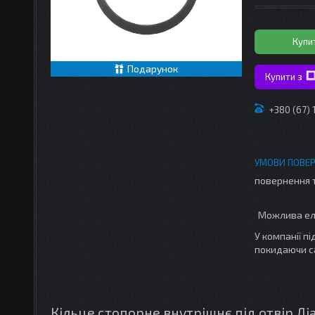
Купи
Подарунок
Купити з
+380 (67)
повернення 
У компанії п
покидаючи с
Кільце стопорне внутрішнє
під отвір
Ді