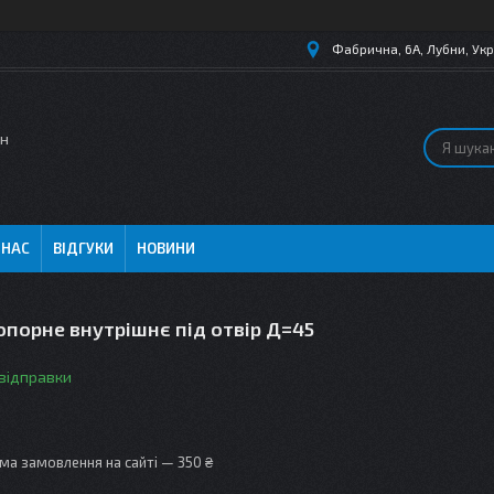
Фабрична, 6А, Лубни, Укр
ин
 НАС
ВІДГУКИ
НОВИНИ
опорне внутрішнє під отвір Д=45
 відправки
ма замовлення на сайті — 350 ₴