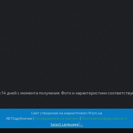
и 14 дней с момента получения. Фото и характеристики соответств
Сайт створений на маркетплейсі
Prom.ua
АВТОдрібнички |
Поскаржитися на контент
|
Політика конфіденційності
Select Language
▼