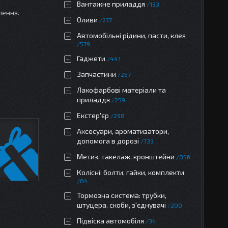
Вантажне приладдя
133
лення.
Оливи
277
Автомобільні рідини, пасти, клея
579
Гаджети
441
Запчастини
257
Лакофарбові матеріали та
приладдя
259
Екстер'єр
298
Аксесуари, ароматизатори,
допомога в дорозі
733
Метиз, такелаж, кронштейни
856
Колісні: болти, гайки, комплекти
84
Тормозна система: трубки,
штуцера, скоби, з'єднувачі
200
Підвіска автомобіля
34