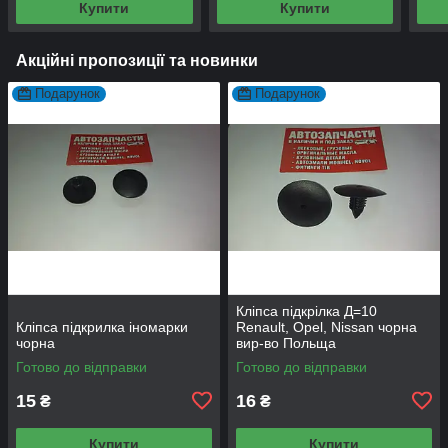
Купити
Купити
Акційні пропозиції та новинки
Подарунок
Подарунок
Кліпса підкрілка Д=10
Кліпса підкрилка іномарки
Renault, Opel, Nissan чорна
чорна
вир-во Польща
Готово до відправки
Готово до відправки
15
16
₴
₴
Купити
Купити