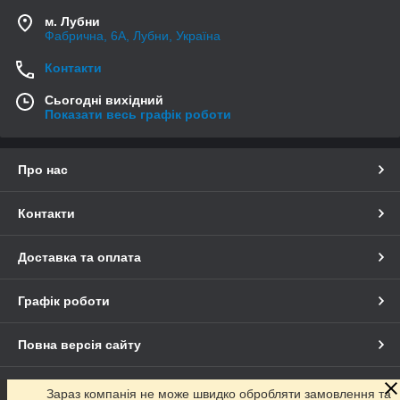
м. Лубни
Фабрична, 6А, Лубни, Україна
Контакти
Сьогодні вихідний
Показати весь графік роботи
Про нас
Контакти
Доставка та оплата
Графік роботи
Повна версія сайту
Сайт створено на маркетплейсі
Prom.ua
Зараз компанія не може швидко обробляти замовлення та