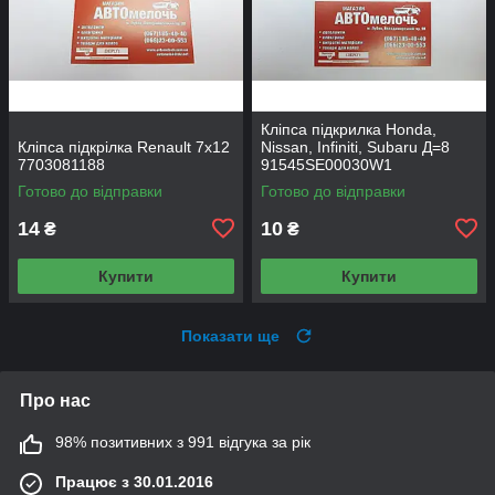
Кліпса підкрилка Honda,
Кліпса підкрілка Renault 7х12
Nissan, Infiniti, Subaru Д=8
7703081188
91545SE00030W1
Готово до відправки
Готово до відправки
14
10
₴
₴
Купити
Купити
Показати ще
Про нас
98% позитивних з 991 відгука за рік
Працює з 30.01.2016