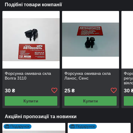
Подібні товари компанії
Форсунка омивача скла
Форсунка омивача скла
Форс
Волга 3110
Ланос, Сенс
регу
віял
30
25
30
₴
₴
Купити
Купити
Акційні пропозиції та новинки
Подарунок
Подарунок