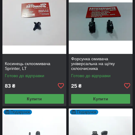
Форсунка омивача
Косинець склоомивача
універсальна на щітку
Sprinter, LT
склоочисника
Готово до відправки
Готово до відправки
83
25
₴
₴
Купити
Купити
Подарунок
Подарунок