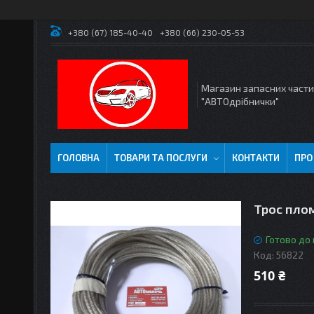
+380 (67) 185-40-40
+380 (66) 230-05-53
Магазин запасних част
"АВТОдрібнички"
ГОЛОВНА
ТОВАРИ ТА ПОСЛУГИ
КОНТАКТИ
ПРО
Трос пло
Готово до
Код:
56822
510 ₴