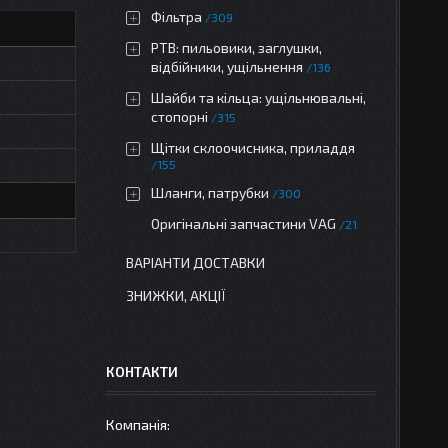
Фільтра
309
РТВ: пильовики, заглушки,
відбійники, ущільнення
136
Шайби та кільца: ущільнювальні,
стопорні
315
Щітки склоочисника, приладдя
155
Шланги, патрубки
300
Оригінальні запчастини VAG
21
ВАРІАНТИ ДОСТАВКИ
ЗНИЖКИ, АКЦІЇ
КОНТАКТИ