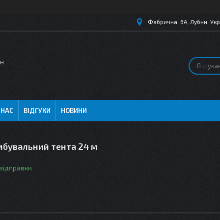
Фабрична, 6А, Лубни, Укр
ин
 НАС
ВІДГУКИ
НОВИНИ
мбувальний тента 24 м
 відправки