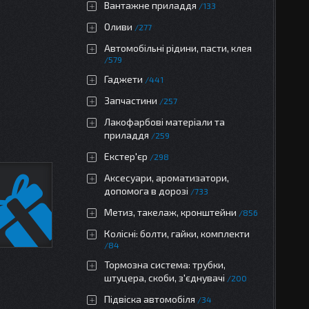
Вантажне приладдя
133
Оливи
277
Автомобільні рідини, пасти, клея
579
Гаджети
441
Запчастини
257
Лакофарбові матеріали та
приладдя
259
Екстер'єр
298
Аксесуари, ароматизатори,
допомога в дорозі
733
Метиз, такелаж, кронштейни
856
Колісні: болти, гайки, комплекти
84
Тормозна система: трубки,
штуцера, скоби, з'єднувачі
200
Підвіска автомобіля
34