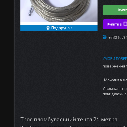
Купи
Купити з
Подарунок
+380 (67)
повернення 
У компанії п
покидаючи с
Трос пломбувальний тента 24 метра