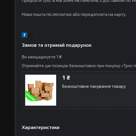
Придбати трос в магазині Автомелочь з доставкою по Ук
Нова пошта післяплатою або передоплата на карту.
Замов та отримай подарунок
Ви заощаджуєте 1 ₴
Отримайте цю позицію безкоштовно при покупці «Трос 
1 ₴
Безкоштовне пакування товару
Характеристики