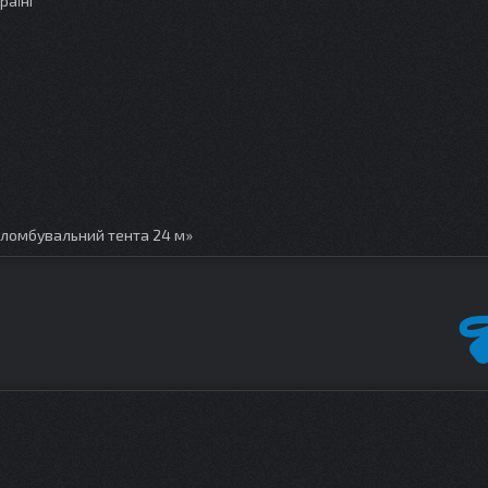
раїні
пломбувальний тента 24 м»