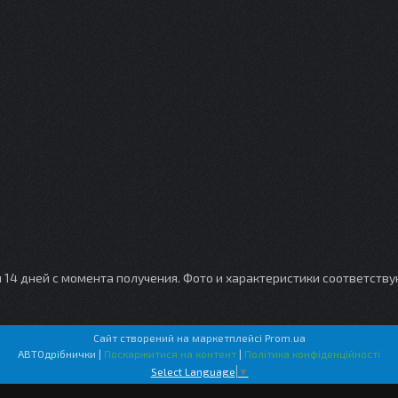
и 14 дней с момента получения. Фото и характеристики соответств
Сайт створений на маркетплейсі
Prom.ua
АВТОдрібнички |
Поскаржитися на контент
|
Політика конфіденційності
Select Language
▼