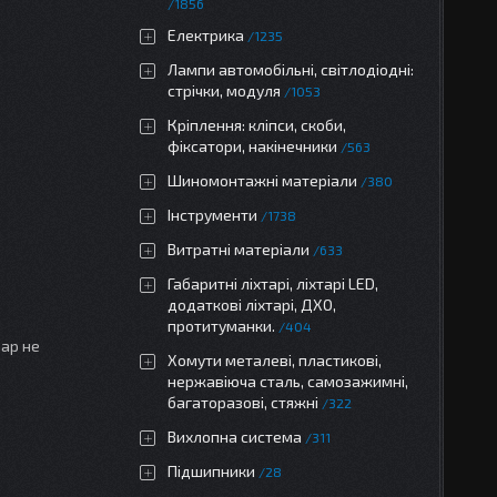
1856
Електрика
1235
Лампи автомобільні, світлодіодні:
стрічки, модуля
1053
Кріплення: кліпси, скоби,
фіксатори, накінечники
563
Шиномонтажні матеріали
380
Інструменти
1738
Витратні матеріали
633
Габаритні ліхтарі, ліхтарі LED,
додаткові ліхтарі, ДХО,
протитуманки.
404
вар не
Хомути металеві, пластикові,
нержавіюча сталь, самозажимні,
багаторазові, стяжні
322
Вихлопна система
311
Підшипники
28