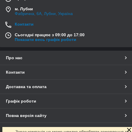
м. Лубни
Фабрична, 6А, Лубни, Україна
Контакти
Сьогодні працює з 09:00 до 17:00
Показати весь графік роботи
Про нас
Контакти
Доставка та оплата
Графік роботи
Повна версія сайту
Сайт створено на маркетплейсі
Prom.ua
Зараз компанія не може швидко обробляти замовлення та