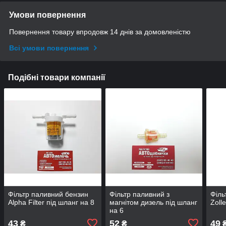
Умови повернення
Повернення товару впродовж 14 днів за домовленістю
Всі умови повернення
Подібні товари компанії
Фільтр паливний бензин
Фільтр паливний з
Філь
Alpha Filter під шланг на 8
магнітом дизель під шланг
Zoll
на 6
43
52
49
₴
₴